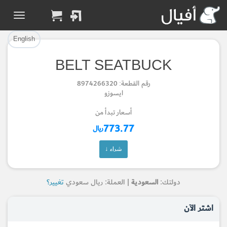
تم إضافة القطعة بنجاح.
تم إضافة القطعة للسلة بنجاح.
إتمام عملية الشراء
الرجوع لصفحة البحث
English
BELT SEATBUCK
Part Added to Cart
Part Successfully
رقم القطعة: 8974266320
Selected
Checkout
ايسوزو
Return to Search Page
أسعار تبدأ من
773.77
ريال
شراء ↓
دولتك:
السعودية
| العملة: ريال سعودي
تغيير؟
اشتر الآن