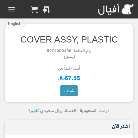
تم إضافة القطعة بنجاح.
تم إضافة القطعة للسلة بنجاح.
إتمام عملية الشراء
الرجوع لصفحة البحث
English
COVER ASSY, PLASTIC
Part Added to Cart
Part Successfully
رقم القطعة: 8974000490
Selected
Checkout
ايسوزو
Return to Search Page
أسعار تبدأ من
67.55
ريال
شراء ↓
دولتك:
السعودية
| العملة: ريال سعودي
تغيير؟
اشتر الآن