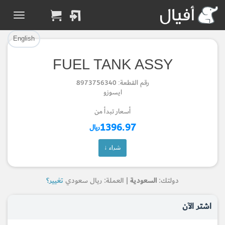
تم إضافة القطعة بنجاح.
تم إضافة القطعة للسلة بنجاح.
إتمام عملية الشراء
الرجوع لصفحة البحث
English
FUEL TANK ASSY
Part Added to Cart
Part Successfully
رقم القطعة: 8973756340
Selected
Checkout
ايسوزو
Return to Search Page
أسعار تبدأ من
1396.97
ريال
شراء ↓
دولتك:
السعودية
| العملة: ريال سعودي
تغيير؟
اشتر الآن