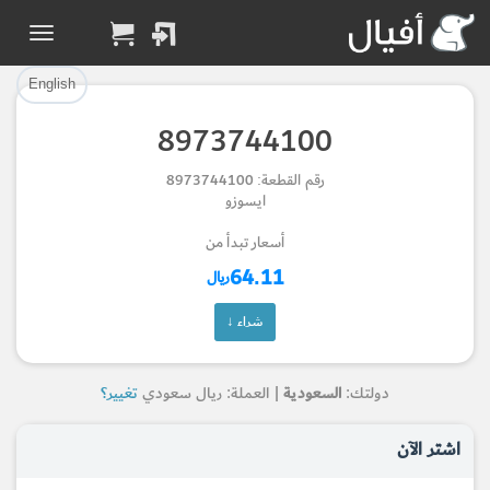
تم إضافة القطعة بنجاح.
تم إضافة القطعة للسلة بنجاح.
إتمام عملية الشراء
الرجوع لصفحة البحث
English
8973744100
Part Added to Cart
Part Successfully
رقم القطعة: 8973744100
Selected
Checkout
ايسوزو
Return to Search Page
أسعار تبدأ من
64.11
ريال
شراء ↓
دولتك:
السعودية
| العملة: ريال سعودي
تغيير؟
اشتر الآن