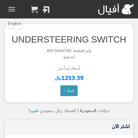
تم إضافة القطعة بنجاح.
تم إضافة القطعة للسلة بنجاح.
إتمام عملية الشراء
الرجوع لصفحة البحث
English
UNDERSTEERING SWITCH
Part Added to Cart
Part Successfully
رقم القطعة: 8973640700
Selected
Checkout
ايسوزو
Return to Search Page
أسعار تبدأ من
1253.39
ريال
شراء ↓
دولتك:
السعودية
| العملة: ريال سعودي
تغيير؟
اشتر الآن