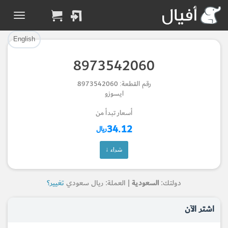
تم إضافة القطعة بنجاح.
تم إضافة القطعة للسلة بنجاح.
إتمام عملية الشراء
الرجوع لصفحة البحث
English
8973542060
Part Added to Cart
Part Successfully
رقم القطعة: 8973542060
Selected
Checkout
ايسوزو
Return to Search Page
أسعار تبدأ من
34.12
ريال
شراء ↓
دولتك:
السعودية
| العملة: ريال سعودي
تغيير؟
اشتر الآن