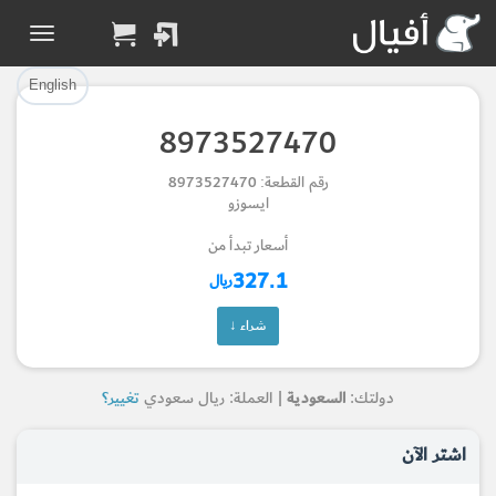
تم إضافة القطعة بنجاح.
تم إضافة القطعة للسلة بنجاح.
إتمام عملية الشراء
الرجوع لصفحة البحث
English
8973527470
Part Added to Cart
Part Successfully
رقم القطعة: 8973527470
Selected
Checkout
ايسوزو
Return to Search Page
أسعار تبدأ من
327.1
ريال
شراء ↓
دولتك:
السعودية
| العملة: ريال سعودي
تغيير؟
اشتر الآن