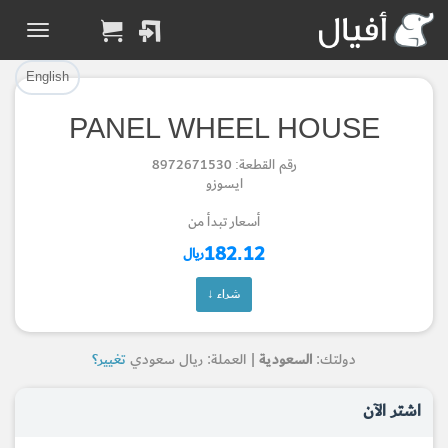
تم إضافة القطعة بنجاح.
تم إضافة القطعة للسلة بنجاح.
إتمام عملية الشراء
الرجوع لصفحة البحث
English
PANEL WHEEL HOUSE
Part Added to Cart
Part Successfully
رقم القطعة: 8972671530
Selected
Checkout
ايسوزو
Return to Search Page
أسعار تبدأ من
182.12
ريال
شراء ↓
دولتك:
السعودية
| العملة: ريال سعودي
تغيير؟
اشتر الآن