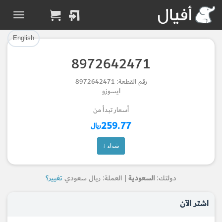
تم إضافة القطعة بنجاح.
تم إضافة القطعة للسلة بنجاح.
إتمام عملية الشراء
الرجوع لصفحة البحث
English
8972642471
Part Added to Cart
Part Successfully
رقم القطعة: 8972642471
Selected
Checkout
ايسوزو
Return to Search Page
أسعار تبدأ من
259.77
ريال
شراء ↓
دولتك:
السعودية
| العملة: ريال سعودي
تغيير؟
اشتر الآن