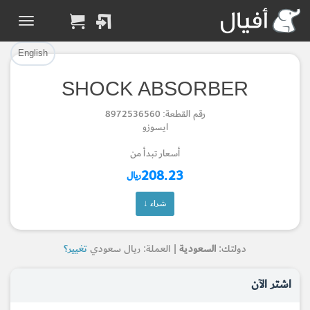
تم إضافة القطعة بنجاح.
تم إضافة القطعة للسلة بنجاح.
إتمام عملية الشراء
الرجوع لصفحة البحث
English
SHOCK ABSORBER
Part Added to Cart
Part Successfully
رقم القطعة: 8972536560
Selected
Checkout
ايسوزو
Return to Search Page
أسعار تبدأ من
208.23
ريال
شراء ↓
دولتك:
السعودية
| العملة: ريال سعودي
تغيير؟
اشتر الآن