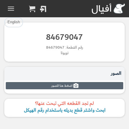
تم إضافة القطعة بنجاح.
تم إضافة القطعة للسلة بنجاح.
إتمام عملية الشراء
الرجوع لصفحة البحث
English
84679047
Part Added to Cart
Part Successfully
رقم القطعة: 84679047
Selected
Checkout
تويوتا
Return to Search Page
الصور
اضغط هنا للصور
لم تجد القطعه التي تبحث عنها؟
ابحث واشتر قطع بديله باستخدام رقم الهيكل