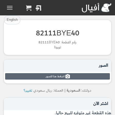
تم إضافة القطعة بنجاح.
تم إضافة القطعة للسلة بنجاح.
إتمام عملية الشراء
الرجوع لصفحة البحث
English
82111BYE40
Part Added to Cart
Part Successfully
رقم القطعة: 82111BYE40
Selected
Checkout
تويوتا
Return to Search Page
الصور
اضغط هنا للصور
دولتك:
السعودية
| العملة: ريال سعودي
تغيير؟
اشتر الآن
هذه القطعة غير متوفره للبيع حاليا.