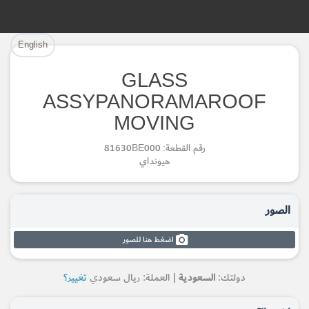
تم إضافة القطعة بنجاح.
تم إضافة القطعة للسلة بنجاح.
English
إتمام عملية الشراء
الرجوع لصفحة البحث
GLASS
ASSYPANORAMAROOF
Part Successfully Selected
Part Added to Cart
MOVING
Return to Search Page
Checkout
رقم القطعة: 81630BE000
هيونداي
الصور
اضغط هنا للصور
دولتك:
السعودية
| العملة: ريال سعودي
تغيير؟