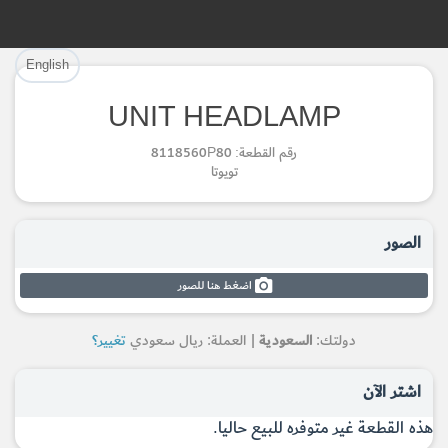
تم إضافة القطعة بنجاح.
تم إضافة القطعة للسلة بنجاح.
English
إتمام عملية الشراء
الرجوع لصفحة البحث
UNIT HEADLAMP
Part Successfully Selected
Part Added to Cart
رقم القطعة: 8118560P80
تويوتا
Return to Search Page
Checkout
الصور
اضغط هنا للصور
دولتك:
السعودية
| العملة: ريال سعودي
تغيير؟
اشتر الآن
هذه القطعة غير متوفره للبيع حاليا.