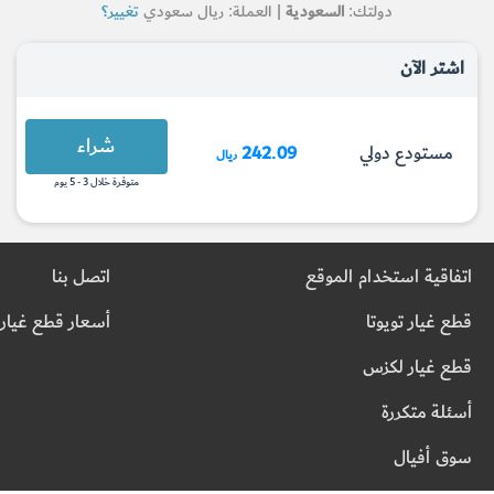
دولتك:
السعودية
| العملة: ريال سعودي
تغيير؟
اشتر الآن
شراء
مستودع دولي
242.09
ريال
متوفرة خلال 3 - 5 يوم
اتفاقية استخدام الموقع
اتصل بنا
قطع غيار تويوتا
أسعار قطع غيار 
قطع غيار لكزس
أسئلة متكررة
سوق أفيال