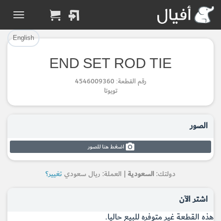
تم إضافة القطعة بنجاح.
تم إضافة القطعة للسلة بنجاح.
إتمام عملية الشراء
الرجوع لصفحة البحث
English
END SET ROD TIE
Part Added to Cart
Part Successfully
رقم القطعة: 4546009360
Selected
Checkout
تويوتا
Return to Search Page
الصور
اضغط هنا للصور
دولتك:
السعودية
| العملة: ريال سعودي
تغيير؟
اشتر الآن
هذه القطعة غير متوفره للبيع حاليا.