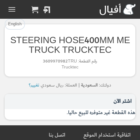
تم إضافة القطعة بنجاح.
تم إضافة القطعة للسلة بنجاح.
إتمام عملية الشراء
الرجوع لصفحة البحث
English
STEERING HOSE400MM ME
Part Added to Cart
Part Successfully
TRUCK TRUCKTEC
Selected
Checkout
رقم القطعة: 3609970982TRU
Return to Search Page
Trucktec
دولتك:
السعودية
| العملة: ريال سعودي
تغيير؟
اشتر الآن
هذه القطعة غير متوفره للبيع حاليا.
اتفاقية استخدام الموقع
اتصل بنا