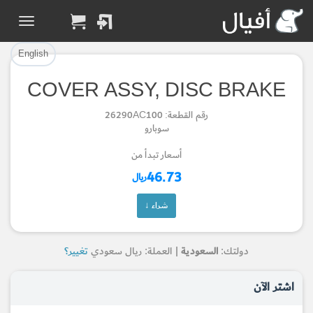
تم إضافة القطعة بنجاح.
تم إضافة القطعة للسلة بنجاح.
إتمام عملية الشراء
الرجوع لصفحة البحث
English
COVER ASSY, DISC BRAKE
Part Added to Cart
Part Successfully
رقم القطعة: 26290AC100
Selected
Checkout
سوبارو
Return to Search Page
أسعار تبدأ من
46.73
ريال
شراء ↓
دولتك:
السعودية
| العملة: ريال سعودي
تغيير؟
اشتر الآن