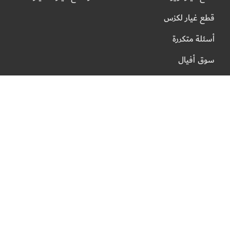
قطع غيار لكزس
أسئلة متكررة
سوق أفيال