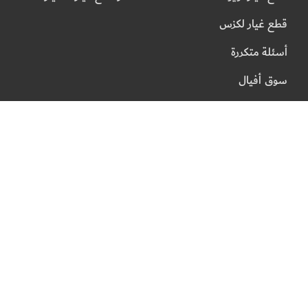
قطع غيار لكزس
أسئلة متكررة
سوق أفيال