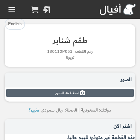
تم إضافة القطعة بنجاح.
تم إضافة القطعة للسلة بنجاح.
إتمام عملية الشراء
الرجوع لصفحة البحث
English
طقم شنابر
Part Added to Cart
Part Successfully
رقم القطعة: 130110P051
Selected
Checkout
تويوتا
Return to Search Page
الصور
اضغط هنا للصور
دولتك:
السعودية
| العملة: ريال سعودي
تغيير؟
اشتر الآن
هذه القطعة غير متوفره للبيع حاليا.