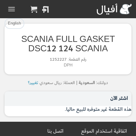
تم إضافة القطعة بنجاح.
تم إضافة القطعة للسلة بنجاح.
إتمام عملية الشراء
الرجوع لصفحة البحث
English
SCANIA FULL GASKET
Part Added to Cart
Part Successfully
DSC12 124 SCANIA
Selected
Checkout
رقم القطعة: 1252227
Return to Search Page
DPH
دولتك:
السعودية
| العملة: ريال سعودي
تغيير؟
اشتر الآن
هذه القطعة غير متوفره للبيع حاليا.
اتفاقية استخدام الموقع
اتصل بنا