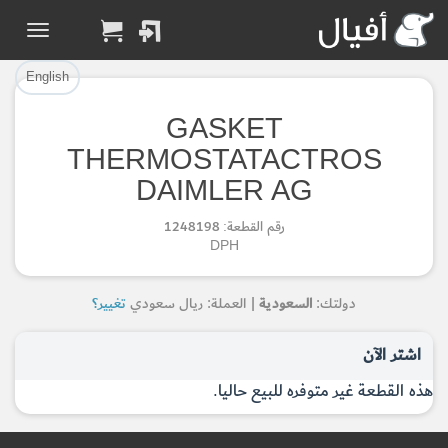
تم إضافة القطعة بنجاح.
تم إضافة القطعة للسلة بنجاح.
إتمام عملية الشراء
الرجوع لصفحة البحث
English
GASKET
Part Added to Cart
Part Successfully
THERMOSTATACTROS
Selected
DAIMLER AG
Checkout
Return to Search Page
رقم القطعة: 1248198
DPH
دولتك:
السعودية
| العملة: ريال سعودي
تغيير؟
اشتر الآن
هذه القطعة غير متوفره للبيع حاليا.