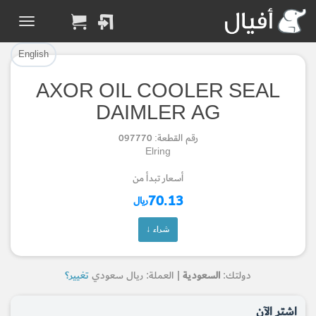
تم إضافة القطعة بنجاح.
تم إضافة القطعة للسلة بنجاح.
إتمام عملية الشراء
الرجوع لصفحة البحث
English
AXOR OIL COOLER SEAL
Part Added to Cart
Part Successfully
DAIMLER AG
Selected
Checkout
رقم القطعة: 097770
Return to Search Page
Elring
أسعار تبدأ من
70.13
ريال
شراء ↓
دولتك:
السعودية
| العملة: ريال سعودي
تغيير؟
اشتر الآن