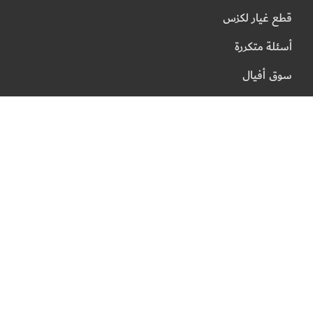
قطع غيار لكزس
أسئلة متكررة
سوق أفيال