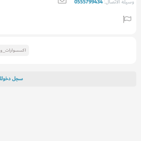
وسيلة الاتصال:
0555799434
اكسسوارات_وه
سجل دخول