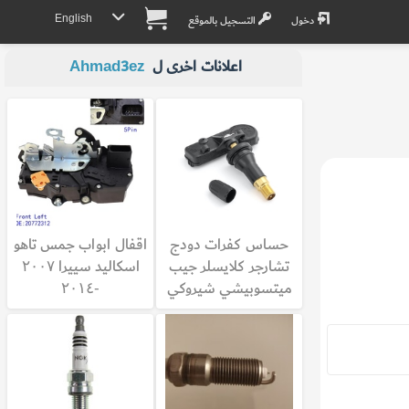
English
دخول
التسجيل بالموقع
اعلانات اخرى ل
Ahmad3ez
حساس كفرات دودج
اقفال ابواب جمس تاهو
تشارجر كلايسلر جيب
اسكاليد سييرا ٢٠٠٧
ميتسوبيشي شيروكي
-٢٠١٤