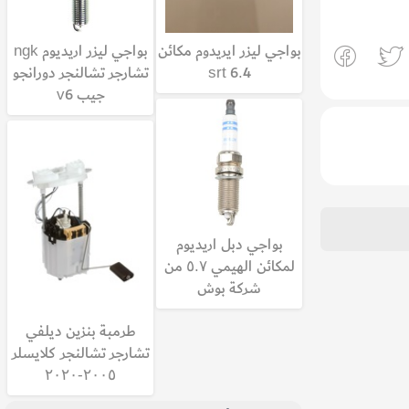
بواجي ليزر ايريدوم مكائن
بواجي ليزر اريديوم ngk
srt 6.4
تشارجر تشالنجر دورانجو
جيب v6
بواجي دبل اريديوم
لمكائن الهيمي ٥.٧ من
شركة بوش
طرمبة بنزين ديلفي
تشارجر تشالنجر كلايسلر
٢٠٠٥-٢٠٢٠