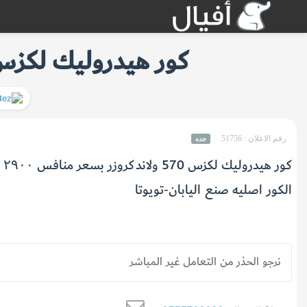
كور هيدروليك لكزس 570 أصلية ب٢٩٠٠ ر
رقم الاعلان : 51756
جده
كور هيدروليك لكزس 570 ولاندكروزر بسعر منافس ٢٩٠٠ ريال شامل التوصيل
الكور اصليه صنع اليابان-تويوتا
نرجو الحذر من التعامل غير المباشر