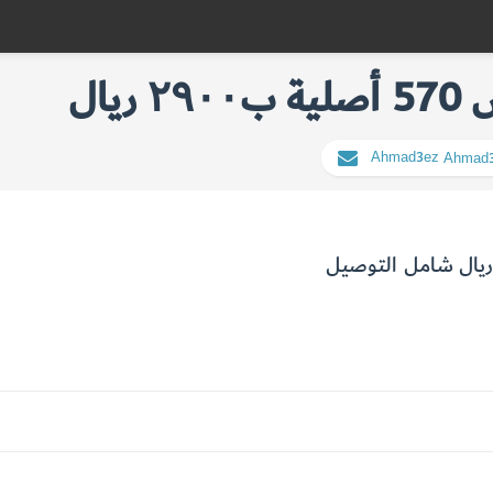
يال
Ahmad3ez