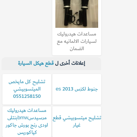
مساعدات هيدروليك
لسيارات الالمانيه مع
الضمان
إعلانات أخرى ل
قطع هيكل السيارة
تشليح كل مايخص
جنوط لكزس es 2013
الميتسوبيشي
0551258150
مساعدات هيدروليك
تشليح ميتسوبيشي قطع
مرسيدسbmwبنتلى
غيار
اودى رنج بورش جاكور
كياكوريس