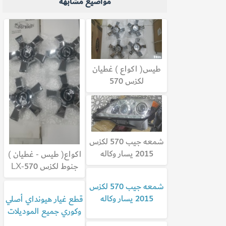
مواضيع مشابهة
طيس( اكواع ) غطيان
لكزس 570
شمعه جيب 570 لكزس
2015 يسار وكاله
اكواع( طيس - غطيان )
جنوط لكزس LX-570
شمعه جيب 570 لكزس
2015 يسار وكاله
قطع غيار هيونداي أصلي
وكوري جميع الموديلات