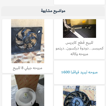
مواضيع مشابهة
للبيع قطع كابريس
كمبرسر...دودوة دركسون..دينمو
مروحه وكاله
مروحه جيلي 8 للبيع
مروحه تبريد فياقرا s600