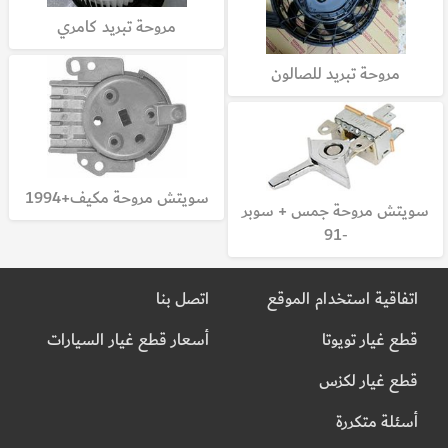
مروحة تبريد كامري
مروحة تبريد للصالون
سويتش مروحة مكيف+1994
سويتش مروحة جمس + سوبر
-91
اتفاقية استخدام الموقع
اتصل بنا
قطع غيار تويوتا
أسعار قطع غيار السيارات
قطع غيار لكزس
أسئلة متكررة